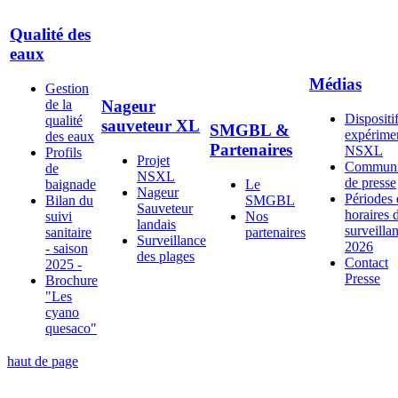
Qualité des
eaux
Médias
Gestion
de la
Nageur
Dispositi
qualité
sauveteur XL
SMGBL &
expérime
des eaux
Partenaires
NSXL
Profils
Projet
Communi
de
NSXL
de presse
baignade
Le
Nageur
Périodes 
Bilan du
SMGBL
Sauveteur
horaires 
suivi
Nos
landais
surveilla
sanitaire
partenaires
Surveillance
2026
- saison
des plages
Contact
2025 -
Presse
Brochure
"Les
cyano
quesaco"
haut de page